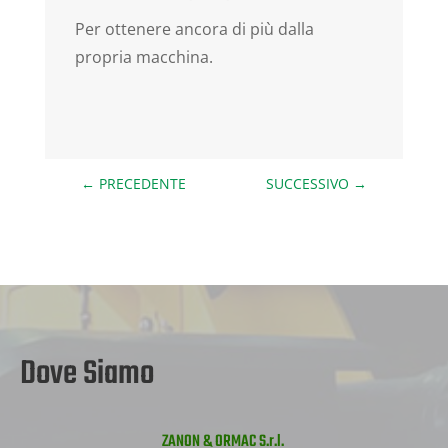
Per ottenere ancora di più dalla
propria macchina.
←
PRECEDENTE
SUCCESSIVO
→
Dove Siamo
ZANON & ORMAC S.r.l.