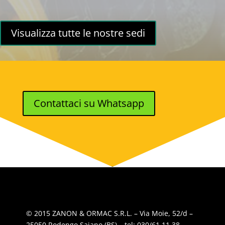
Visualizza tutte le nostre sedi
Contattaci su Whatsapp
© 2015 ZANON & ORMAC S.R.L. – Via Moie, 52/d –
25050 Rodengo Saiano (BS) – tel: 030/61 11 38 –