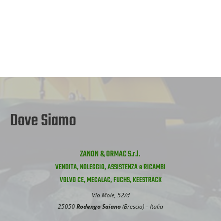
Dove Siamo
ZANON & ORMAC S.r.l.
VENDITA, NOLEGGIO, ASSISTENZA e RICAMBI
VOLVO CE, MECALAC, FUCHS, KEESTRACK
Via Moie, 52/d
25050
Rodengo Saiano
(Brescia) – Italia