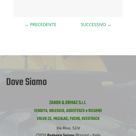
←
PRECEDENTE
SUCCESSIVO
→
Dove Siamo
ZANON & ORMAC S.r.l.
VENDITA, NOLEGGIO, ASSISTENZA e RICAMBI
VOLVO CE, MECALAC, FUCHS, KEESTRACK
Via Moie, 52/d
25050
Rodengo Saiano
(Brescia) – Italia