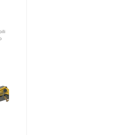
ili
o