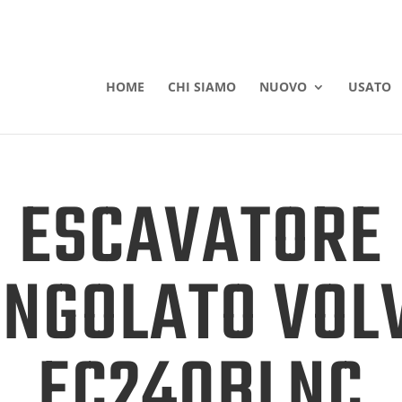
HOME
CHI SIAMO
NUOVO
USATO
ESCAVATORE
INGOLATO VOL
EC240BLNC