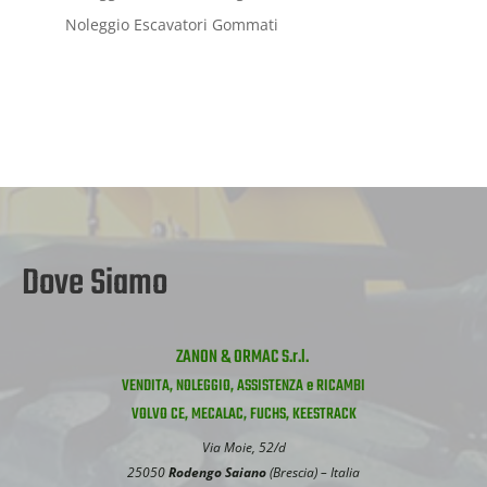
Noleggio Escavatori Gommati
Dove Siamo
ZANON & ORMAC S.r.l.
VENDITA, NOLEGGIO, ASSISTENZA e RICAMBI
VOLVO CE, MECALAC, FUCHS, KEESTRACK
Via Moie, 52/d
25050
Rodengo Saiano
(Brescia) – Italia