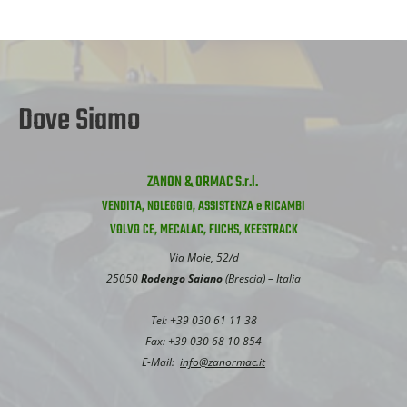
Dove Siamo
ZANON & ORMAC S.r.l.
VENDITA, NOLEGGIO, ASSISTENZA e RICAMBI
VOLVO CE, MECALAC, FUCHS, KEESTRACK
Via Moie, 52/d
25050
Rodengo Saiano
(Brescia) – Italia
Tel: +39 030 61 11 38
Fax: +39 030 68 10 854
E-Mail:
info@zanormac.it