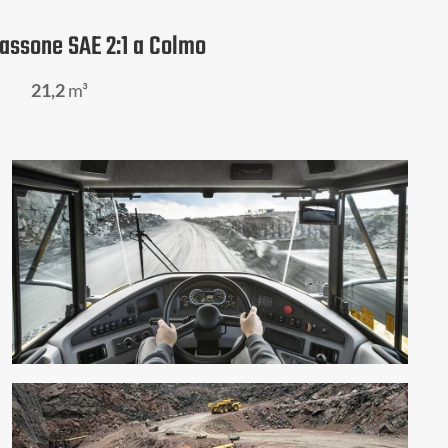
assone SAE 2:1 a Colmo
21,2
m³