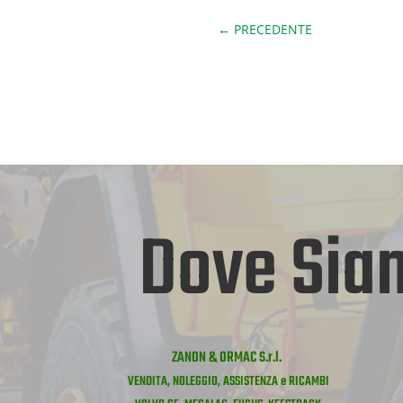
←
PRECEDENTE
Dove Sia
ZANON & ORMAC S.r.l.
VENDITA, NOLEGGIO, ASSISTENZA e RICAMBI